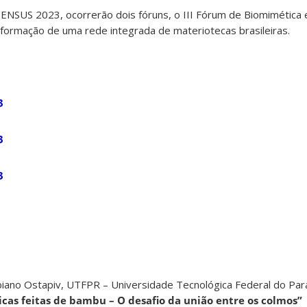
 ENSUS 2023, ocorrerão dois fóruns, o III Fórum de Biomimética 
a formação de uma rede integrada de materiotecas brasileiras.
3
3
3
biano Ostapiv, UTFPR – Universidade Tecnológica Federal do Par
icas feitas de bambu – O desafio da união entre os colmos”