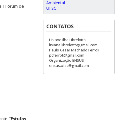
Ambiental
e I Fórum de
UFSC
CONTATOS
Lisiane Ilha Librelotto
lisiane.librelotto@gmail.com
Paulo Cesar Machado Ferroli
pcferroli@gmail.com
Organização ENSUS
ensus.ufsc@gmail.com
aná: “
Estufas