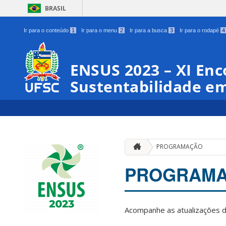
BRASIL
Ir para o conteúdo
1
Ir para o menu
2
Ir para a busca
3
Ir para o rodapé
4
ENSUS 2023 – XI Enc
Sustentabilidade em
PROGRAMAÇÃO
PROGRAM
Acompanhe as atualizações 