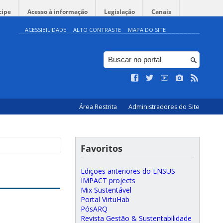
cipe
Acesso à informação
Legislação
Canais
ACESSIBILIDADE
ALTO CONTRASTE
MAPA DO SITE
Área Restrita
Administradores do Site
Favoritos
Edições anteriores do ENSUS
IMPACT projects
Mix Sustentável
Portal VirtuHab
PósARQ
Revista Gestão & Sustentabilidade